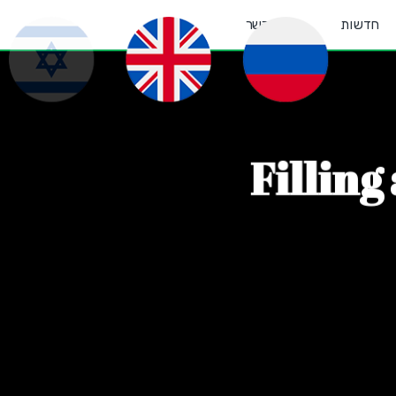
חדשות
צור קשר
F
i
l
l
i
n
g