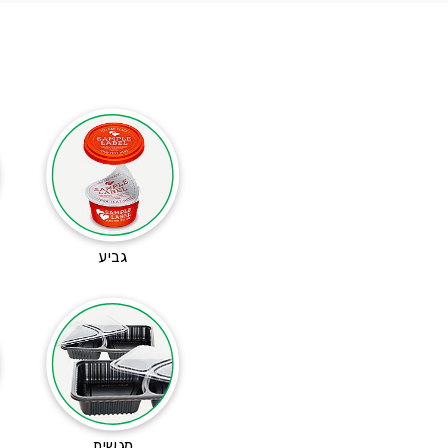
גביע
מגשית