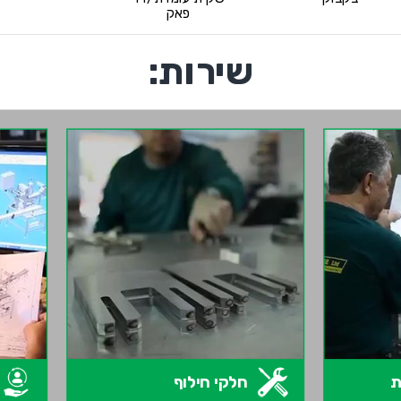
פאק
שירות:
ת
חלקי חילוף