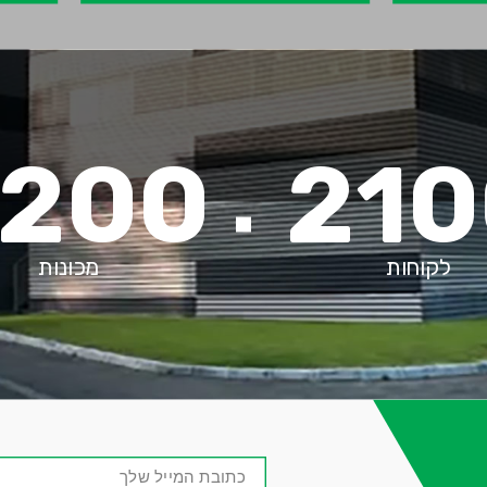
200
210
לקוחות
מכונות
אימייל
-
שדה
חובה