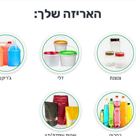
האריזה שלך:
צנצנת
דלי
ג'ריקן
בקבוק
שקית עומדת/דוי