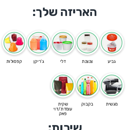
האריזה שלך:
גביע
צנצנת
דלי
ג'ריקן
קפסולות
מגשית
בקבוק
שקית
עומדת/דוי
פאק
שירות: