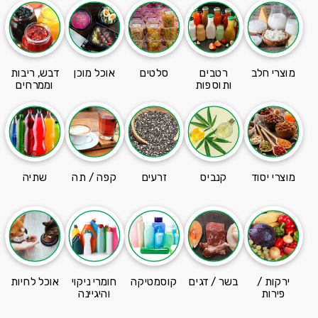
מוצרי חלב
רטבים
סלטים
אוכל מוכן
דבש, ריבות
ותוספות
וממרחים
מוצרי יסוד
קנביס
זרעים
קפה / תה
שתיה
ירקות /
בשר / דגים
קוסמטיקה
חומרי ניקוי
אוכל לחיות
פירות
והיגיינה