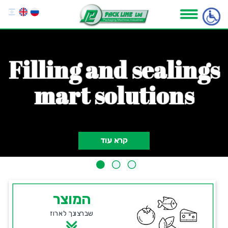
F
i
l
l
i
n
g
a
n
d
s
e
a
l
i
n
g
s
m
a
r
t
s
o
l
u
t
i
o
n
s
קרא עוד
המוצר
שברצונך לארוז