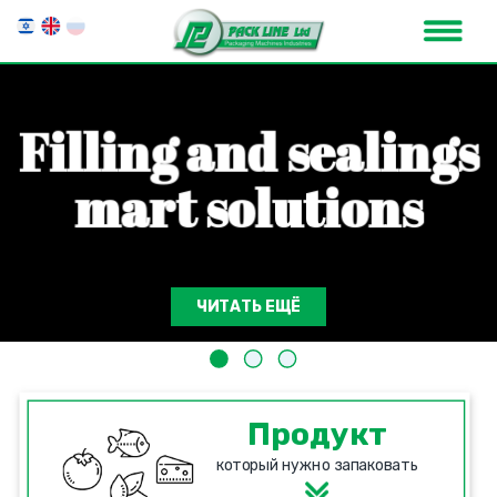
F
i
l
l
i
n
g
a
n
d
s
e
a
l
i
n
g
s
m
a
r
t
s
o
l
u
t
i
o
n
s
ЧИТАТЬ ЕЩЁ
Продукт
который нужно запаковать