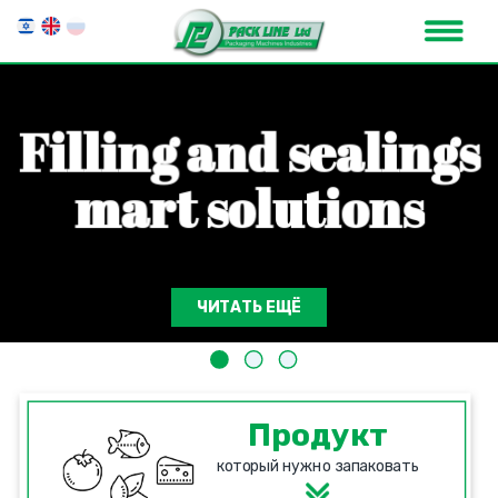
F
i
l
l
i
n
g
a
n
d
s
e
a
l
i
n
g
s
m
a
r
t
s
o
l
u
t
i
o
n
s
ЧИТАТЬ ЕЩЁ
Продукт
который нужно запаковать