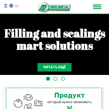
F
i
l
l
i
n
g
a
n
d
s
e
a
l
i
n
g
s
m
a
r
t
s
o
l
u
t
i
o
n
s
ЧИТАТЬ ЕЩЁ
Продукт
который нужно запаковать