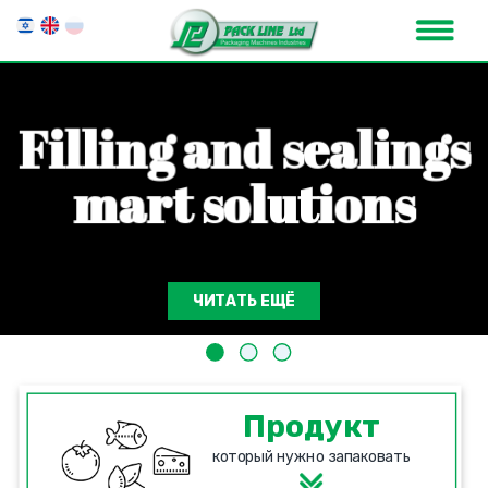
F
i
l
l
i
n
g
a
n
d
s
e
a
l
i
n
g
s
m
a
r
t
s
o
l
u
t
i
o
n
s
ЧИТАТЬ ЕЩЁ
Продукт
который нужно запаковать