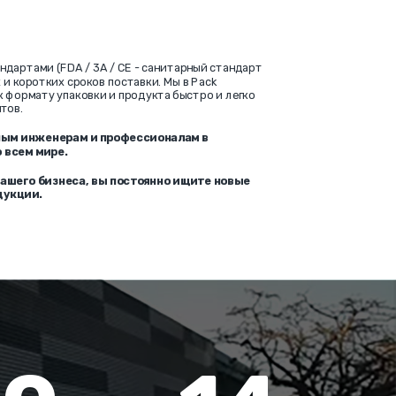
ндартами (FDA / 3A / CE - санитарный стандарт
и коротких сроков поставки. Мы в Pack
к формату упаковки и продукта быстро и легко
тов.
нным инженерам и профессионалам в
 всем мире.
вашего бизнеса, вы постоянно ищите новые
дукции.