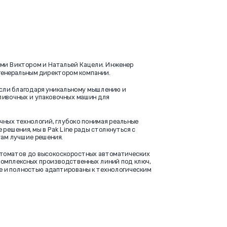
угами Виктором и Натальей Кацели. Инженер
генеральным директором компании.
расли благодаря уникальному мышлению и
ливочных и упаковочных машин для
чных технологий, глубоко понимая реальные
решения, мы в Pak Line рады столкнуться с
ам лучшие решения.
втоматов до высокоскоростных автоматических
комплексных производственных линий под ключ,
 и полностью адаптированы к технологическим