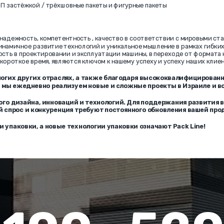
П застёжкой
/ трёхшовные пакеты и фигурные пакеты
 надежность, компетентность , качество в соответствии с мировыми ста
амичное развитие технологий и уникальное мышление в рамках гибких 
ность в проектировании и эксплуатации машины, в переходе от формата 
короткое время, являются ключом к нашему успеху и успеху наших клиен
ногих других отраслях, а также благодаря высококвалифицирова
 мы ежедневно реализуем новые и сложные проекты в Израиле и во
ого дизайна, инноваций и технологий. Для поддержания развития 
 спрос и конкуренция требуют постоянного обновления вашей про
 упаковки, а новые технологии упаковки означают Pack Line!