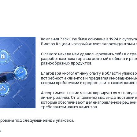
Компания Pack Line была основана в 1994 г. супр
Виктор Кацели, который является президентом и 
С самого начала нам удалось проявить себя в от
разработкам новаторских решений в области раз
разнообразных продуктов.
Благодаря многолетнему опыту в области упаково
потребности клиентов и предлагая инновационные 
новыми проблемами и предоставить нашим клиент
Ассортимент наших машин варьируется от полуа
линий розлива. От отдельных машин до поставки 
которые обеспечивают целенаправленное решение
требованиям наших клиентов.
рованы под следующие виды упаковки:
ы