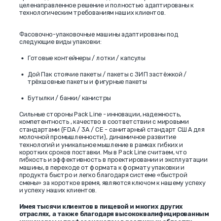
целенаправленное решение и полностью адаптированы к
технологическим требованиям наших клиентов.
Фасовочно-упаковочные машины адаптированы под
следующие виды упаковки:
Готовые контейнеры / лотки / капсулы
Дой Пак стоячие пакеты / пакеты с
ЗИП застёжкой
/
трёхшовные пакеты и фигурные пакеты
Бутылки / банки/ канистры
Сильные стороны Pack Line - инновации, надежность,
компетентность , качество в соответствии с мировыми
стандартами (FDA / 3A / CE - санитарный стандарт США для
молочной промышленности), динамичное развитие
технологий и уникальное мышление в рамках гибких и
коротких сроков поставки. Мы в Pack Line считаем, что
гибкость и эффективность в проектировании и эксплуатации
машины, в переходе от формата к формату упаковки и
продукта быстро и легко благодаря системе «быстрой
смены» за короткое время, являются ключом к нашему успеху
и успеху наших клиентов.
Имея тысячи клиентов в пищевой и многих других
отраслях, а также благодаря высококвалифицированным