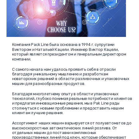
Компания Pack Line была основана в 1994 г. супругами
Виктором и Натальей Кацели. Инженер Виктор Кацели,
который является президентом и генеральным директором
компании.
С самого начала нам удалось проявить себя в отрасли
благодаря уникальному мышлению и разработкам
новаторских решений в области разливочных и упаковочных
машин для разнообразных продуктов.
Благодаря многолетнему опыту в области упаковочных
технологий, глубоко понимая реальные потребности клиентов
и предлагая инновационные решения, мы в Pak Line рады
столкнуться с новыми проблемами и предоставить нашим
клиентам лучшие решения.
Ассортимент наших машин варьируется от полуавтоматов до
высокоскоростных автоматических линий розлива. От
отдельных машин до поставки комплексных
производственных линий под ключ, которые обеспечивают