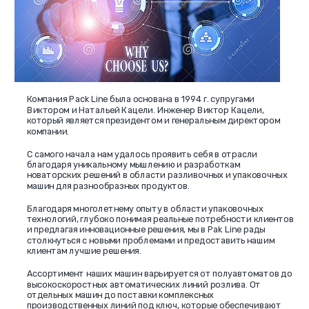
Компания Pack Line была основана в 1994 г. супругами
Виктором и Натальей Кацели. Инженер Виктор Кацели,
который является президентом и генеральным директором
компании.
С самого начала нам удалось проявить себя в отрасли
благодаря уникальному мышлению и разработкам
новаторских решений в области разливочных и упаковочных
машин для разнообразных продуктов.
Благодаря многолетнему опыту в области упаковочных
технологий, глубоко понимая реальные потребности клиентов
и предлагая инновационные решения, мы в Pak Line рады
столкнуться с новыми проблемами и предоставить нашим
клиентам лучшие решения.
Ассортимент наших машин варьируется от полуавтоматов до
высокоскоростных автоматических линий розлива. От
отдельных машин до поставки комплексных
производственных линий под ключ, которые обеспечивают