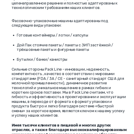
целенаправленное решение и полностью адаптированы к
технологическим требованиям наших клиентов.
Фасовочно-упаковочные машины адаптированы под
следующие виды упаковки:
Готовые контейнеры / лотки / капсулы
Дой Пак стоячие пакеты / пакеты с
ЗИП застёжкой
/
трёхшовные пакеты и фигурные пакеты
Бутылки / банки/ канистры
Сильные стороны Pack Line - инновации, надежность,
компетентность , качество в соответствии с мировыми
стандартами (FDA / 3A / CE - санитарный стандарт США для
молочной промышленности), динамичное развитие
технологий и уникальное мышление в рамках гибких и
коротких сроков поставки. Мы в Pack Line считаем, что
гибкость и эффективность в проектировании и эксплуатации
машины, в переходе от формата к формату упаковки и
продукта быстро и легко благодаря системе «быстрой
смены» за короткое время, являются ключом к нашему успеху
и успеху наших клиентов.
Имея тысячи клиентов в пищевой и многих других
отраслях, а также благодаря высококвалифицированным