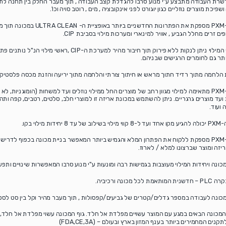
רת העבודה מתבצע ע"י מנוע סרבו להגדלת קצב העבודה , תוך מעבר החלק בין תחנה לתחנ
פיכת מוצרים נוזליים כגון יוגורט לפני אינקובציה , מים , רוטב סויה וכו'.
מכונת ה-PXM מספקת את הפתרונות החדשניי
ים זרים מחלל הגביע , אוויר למינארי ומערכות מילוי בסביבת CIP.
את ראשי המילוי ניתן לנקות ללא פירוק תוך חיבור מהיר למערכת ה
ותר גם לחומרים הרגישים שבניהם.
 הלחמה מתוך רדיד חתוך מראש או חיתוך צורתי והלחמה מתוך יריעה והזנת מכסה פלסטי
מכונת ה-PXM מתאימה למילוי מגוון רחב של מוצרים החל ממילוי נוזלים ועד למשחות (הומוגניות, 
ועד מוצרים גרגריים. ניתן להשתמש במכונת אריזה זו למוצרי חלב, סלטים, רטבים, קפה ותה, 
ועוד.
ידות מילוי בקו.
מכונת ה-PXM מספקת ללקוח את הפתרון המלא והגמיש ביותר המאפשר בניית מכונה בכפוף לדר
יזה ומוצר שברצונו למלא / לארוז.
ונה ויחידות המילוי מעוצבות בגמישות רבה ומונעות ע"י מנוע סרבו המאפשרות שינויים ותפע
לכל מכונה ורכיביה.
ונה לעבודה במספר גדלים/קטרים של גביעים/קפסולות , תוך מעבר מהיר וקל בין סט לסט
המכונה הבאים במגע עם המוצר עשויים מפלדת אל חלד. גוף המכונה עשוי מפלדת אל חלד, פל
ים המחמירים ביותר בענף המזון בארץ ובעולם – (FDA,CE,3A)