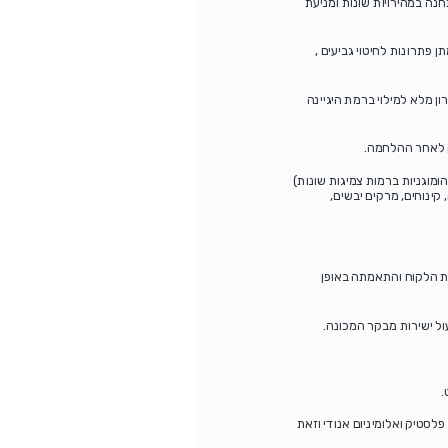
ה במהירויות שונות ומניעת
ם ביותר באופציית ה- ULTRA CLEAN במכונה תוך מתן פתרונות לחיטוי גביעים ,
-CIP ,ראשי מילוי הנ"ל נותנים פתרון מלא למילוי ברמת היגיינה
ק לאחר ההלחמה.
לא הומוגניות ברמות צמיגות שונות)
קינוחים, מרקים יבשים,
ישת הלקוח והתאמתה באופן
ול ישירות מבקר המכונה.
.
סטיק ואלומיניום אנודי וזאת