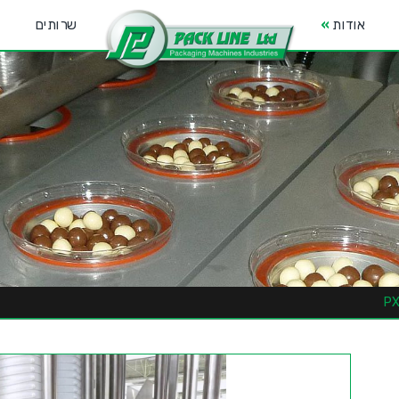
אודות
»
שרותים
P