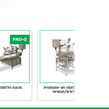
00
PAO-Q
 חצי אוטומטית
מכונת הלחמה אוטומטית
מ
ם/מגשיות