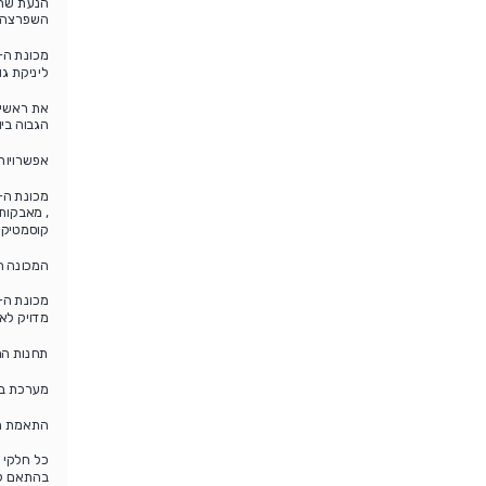
הנעת שרש
השפרצה וש
ליניקת גופ
הגבוה בי
אפשרויות
, מאבקות 
קוסמטיקה 
המכונה ה-PXM יכולה להגיע מקו אחד ועד ל-8 קווי מילוי בשילוב של עד 8 יח
מדויק לאר
תחנות המכ
מערכת בקרה PLC – חדשנית המותאמת 
התאמת מכ
כל חלקי 
בהתאם לתקנ