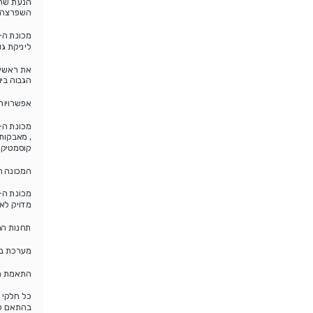
הנעת שרש
השפרצה וש
ליניקת גופ
הגבוה בי
אפשרויות
, מאבקות 
קוסמטיקה 
המכונה ה-PXM יכולה להגיע מקו אחד ועד ל-8 קווי מילוי בשילוב של עד 8 יח
מדויק לאר
תחנות המכ
מערכת בקרה PLC – חדשנית המותאמת 
התאמת מכ
כל חלקי 
בהתאם לתקנ