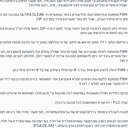
רת העבודה מתבצע ע"י מנוע סרבו להגדלת קצב העבודה , תוך מעבר החלק בין תחנה לתחנ
פיכת מוצרים נוזליים כגון יוגורט לפני אינקובציה , מים , רוטב סויה וכו'.
מכונת ה-PXM מספקת את הפתרונות החדשניי
ים זרים מחלל הגביע , אוויר למינארי ומערכות מילוי בסביבת CIP.
את ראשי המילוי ניתן לנקות ללא פירוק תוך חיבור מהיר למערכת ה
ותר גם לחומרים הרגישים שבניהם.
 הלחמה מתוך רדיד חתוך מראש או חיתוך צורתי והלחמה מתוך יריעה והזנת מכסה פלסטי
מכונת ה-PXM מתאימה למילוי מגוון רחב של מוצרים החל ממילוי נוזלים ועד למשחות (הומוגניות, 
ועד מוצרים גרגריים. ניתן להשתמש במכונת אריזה זו למוצרי חלב, סלטים, רטבים, קפה ותה, 
ועוד.
ידות מילוי בקו.
מכונת ה-PXM מספקת ללקוח את הפתרון המלא והגמיש ביותר המאפשר בניית מכונה בכפוף לדר
יזה ומוצר שברצונו למלא / לארוז.
ונה ויחידות המילוי מעוצבות בגמישות רבה ומונעות ע"י מנוע סרבו המאפשרות שינויים ותפע
לכל מכונה ורכיביה.
ונה לעבודה במספר גדלים/קטרים של גביעים/קפסולות , תוך מעבר מהיר וקל בין סט לסט
המכונה הבאים במגע עם המוצר עשויים מפלדת אל חלד. גוף המכונה עשוי מפלדת אל חלד, פל
ים המחמירים ביותר בענף המזון בארץ ובעולם – (FDA,CE,3A)