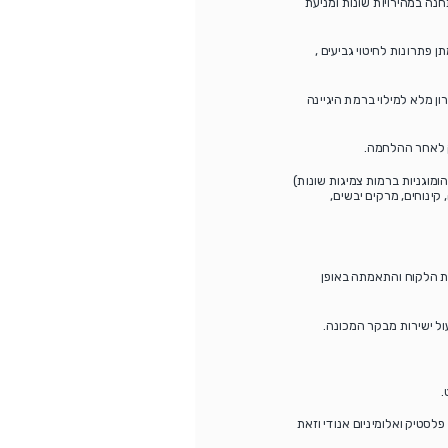
ה במהירויות שונות ומניעת
ם ביותר באופציית ה- ULTRA CLEAN במכונה תוך מתן פתרונות לחיטוי גביעים ,
-CIP ,ראשי מילוי הנ"ל נותנים פתרון מלא למילוי ברמת היגיינה
ק לאחר ההלחמה.
לא הומוגניות ברמות צמיגות שונות)
קינוחים, מרקים יבשים,
ישת הלקוח והתאמתה באופן
ול ישירות מבקר המכונה.
.
סטיק ואלומיניום אנודי וזאת