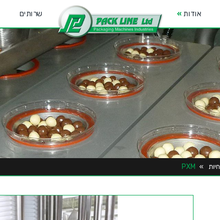
אודות
»
שרותים
יות
»
PXM