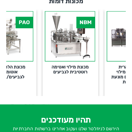
מכונות דומות
PAO
NBM
מכונת מילוי ואטימה
מכונת הלחמה חצי
רוטטיבית לגביעים
אוטומטית
ת
לגביעים/מגשיות
א
-
ש
תהיו מעודכנים
ח
הירשם לניוזלטר שלנו ועקוב אחרינו ברשתות החברתיות