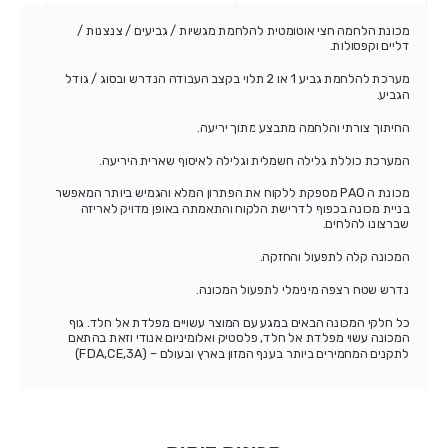
מכונת הלחמה חצי אוטומטית להלחמת מגשיות / גביעים / צנצנות /
דליים וקפסולות.
מערכת להלחמת גביע 1 או 2 תלוי בקצב העבודה הנדרש ובסוג / גודל
הגביע.
החיתוך צורתי והלחמה מתבצע מתוך יריעה.
המערכת כוללת גלילה חשמלית וגלילה לאיסוף שארית היריעה.
מכונת ה PAO מספקת ללקוח את הפתרון המלא והגמיש ביותר המאפשר
בניית מכונה בכפוף לדרישת הלקוח והתאמתה באופן מדויק לאריזה
שברצונו להלחים.
המכונה קלה לתפעול והחזקה.
נדרש שטח רצפה מינימלי לתפעול המכונה.
כל חלקי המכונה הבאים במגע עם המוצר עשויים מפלדת אל חלד. גוף
המכונה עשוי מפלדת אל חלד, פלסטיק ואלומיניום אנודי וזאת בהתאם
לתקנים המחמירים ביותר בענף המזון בארץ ובעולם – (FDA,CE,3A)