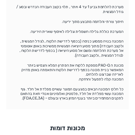
מערכת להלחמת גביע 1 עד 4 ויותר , תלוי בקצב העבודה הנדרש ובסוג /
גודל המגשית.
חיתוך צורתי והלחמה מתבצע מתוך יריעה.
המערכת כוללת גלילה חשמלית וגלילה לאיסוף שארית היריעה.
המכונה בנויה ממסוע כניסה (בכפוף לדרישת הלקוח , לגודל המגשית ,
ולקצב העבודה) מתוך מסוע היציאה המגשיות ממשיכות באופן אוטומטי
אל מערכת ההלחמה ומשם אל מסוע היציאה ( בכפוף לדרישת הלקוח ,
לגודל המגשית , ולקצב העבודה).
מכונת ה PAO-Q מספקת ללקוח את הפתרון המלא והגמיש ביותר
המאפשר בניית מכונה בכפוף לדרישת הלקוח והתאמתה באופן מדויק
לאריזה שברצונו להלחים.
המכונה קלה לתפעול והחזקה.
כל חלקי המכונה הבאים במגע עם המוצר עשויים מפלדת אל חלד. גוף
המכונה עשוי מפלדת אל חלד, פלסטיק ואלומיניום אנודי וזאת בהתאם
לתקנים המחמירים ביותר בענף המזון בארץ ובעולם – (FDA,CE,3A).
מכונות דומות