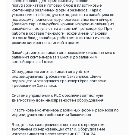
Предназначен для герметичной упаковки
полуфабрикатов и готовых блюд в пластиковые
контейнеры различных форм и размеров. Тара с
уложенным в неё продуктом подаются на запайщика по
подающему транспортёру, после запайки контейнеры
(Запайка тары с вырубкой крышки из рулона плёнки) из
запайщика поступают на отводной транспортёр. При
работе в составе технологической линии упаковки
готовых блюд запайщик работает в автоматическом
режиме синхронно с линией в целом.
Запайщик изготавливается в нескольких исполнениях с
запайки 1 контейнера за 1 цикл и до запайки 4
контейнеров за 1 цикл.
Оборудование изготавливается с учётом
индивидуальных требований Заказчиков. Длина
подающего и отводящего транспортёров согласно
требованиям Заказчика.
Система управления с PLC обеспечивает полную
диагностику всех неисправностей оборудования.
Пластиковые контейнеры различных форм и размеров по
индивидуальным требованиям Заказчиков.
Все детали, находящиеся в контакте с продуктом,
выполнены из нержавеющей стали. Оборудование
изготавливается в соответствии СЕ, FDA, 3A.