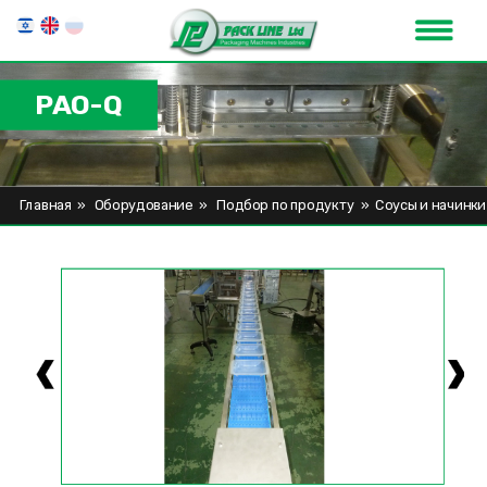
PAO-Q
Главная
»
Оборудование
»
Подбор по продукту
»
Соусы и начинки