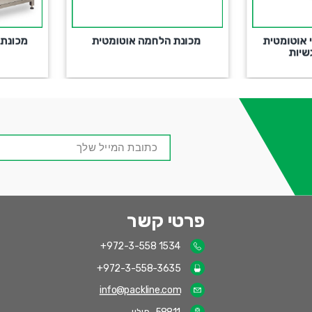
מכונת הלחמה אוטומטית
מכונת מילוי ואטימה לשקיות
עומדות
אימייל
-
שדה
חובה
פרטי קשר
+972-3-558 1534
+972-3-558-3635
info@packline.com