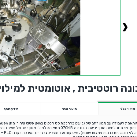
נה רוטטיבית , אוטומטית למילוי
תיאור כללי
תיאור טכני
מידע נוסף
ותאמת לעבודה עם מגוון רחב של גביעים בהחלפת סט חלקים באופן פשוט ומהיר. מתן אפש
חתוך או חיתוך צורתי והלחמה מתוך יריעה. מכונת ה 070NB מתאימה למילוי 
(הומוגניות