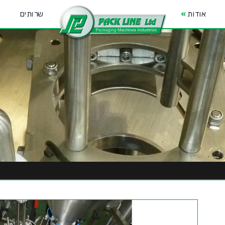
אודות
»
שרותים