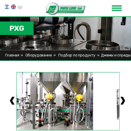
PXG
Главная
»
Оборудование
»
Подбор по продукту
»
Джемы и спреды