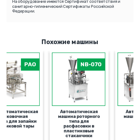
На оборудование имеются Сертификат соответствия и
санитарно-гигиенический Сертификаты Российской
Федерации.
Похожие машины
PAO
NB-070
Полуавтоматическая
Автоматическая
упаковочная
машина роторного
машина для запайки
типа для
пластиковой тары
расфасовки в
пластиковые
стаканчики