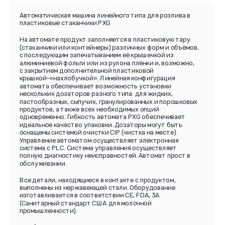
Автоматическая машина линейного типа для розлива в
пластиковые стаканчики PXG
На автомате продукт заполняется в пластиковую тару
(стаканчики или контейнеры) различных форм и объёмов,
с последующим запечатыванием её крышечкой из
алюминиевой фольги или из рулона плёнки и, возможно,
с закрытием дополнительной пластиковой
крышкой-«нахлобучкой». Линейная конфигурация
автомата обеспечивает возможность установки
нескольких дозаторов разного типа: для жидких,
пастообразных, сыпучих, гранулированных и порошковых
продуктов, а также всех необходимых опций
одновременно. Гибкость автомата PXG обеспечивает
идеальное качество упаковки. Дозаторы могут быть
оснащены системой очистки CIP (чистка на месте).
Управление автоматом осуществляет электронная
система с PLC. Система управления осуществляет
полную диагностику неисправностей. Автомат прост в
обслуживании.
Все детали, находящиеся в контакте с продуктом,
выполнены из нержавеющей стали. Оборудование
изготавливается в соответствии СЕ, FDA, 3A
(Санитарный стандарт США для молочной
промышленности).