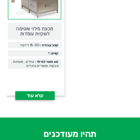
מכונת מילוי ואטימה
לשקיות עומדות
קצב עבודה :
15-30 לדקה
קווים:
1
סוג מוצר למילוי :
נוזלים , משחות ,
אבקות ומוצריים גרגריים
קרא עוד
א
-
ש
תהיו מעודכנים
ח