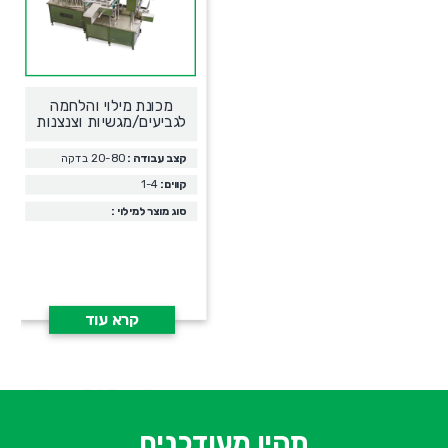
מכונת מילוי והלחמה
לגביעים/מגשיות וצנצנות
קצב עבודה :
20-80 בדקה
קווים:
1-4
סוג מוצר למילוי :
קרא עוד
א
-
ש
תהיו מעודכנים
ח