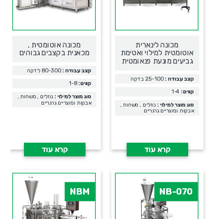
מכונה לינארית
מכונה אוטומטית ,
אוטומטית למילוי ואטימת
מכאנית בקצבים גבוהים
גביעים מונעת פנאומטית
קצב עבודה :
80-300 לדקה
קצב עבודה :
25-100 בדקה
קווים:
1-8
קווים:
1-4
סוג מוצר למילוי :
נוזלים , משחות ,
אבקות ומוצריים גרגריים
סוג מוצר למילוי :
נוזלים , משחות ,
אבקות ומוצריים גרגריים
קרא עוד
קרא עוד
NBM
NB-070