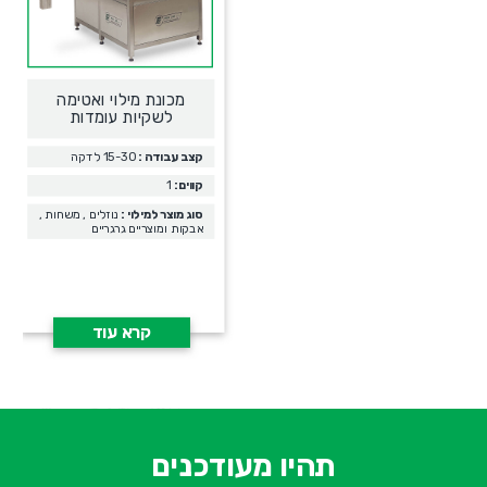
מכונת מילוי ואטימה
לשקיות עומדות
קצב עבודה :
15-30 לדקה
קווים:
1
סוג מוצר למילוי :
נוזלים , משחות ,
אבקות ומוצריים גרגריים
קרא עוד
א
-
ש
תהיו מעודכנים
ח