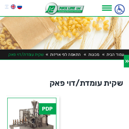
עמוד הבית
»
מכונות
»
התאמה לפי אריזות
»
שקית עומדת/דוי פאק
«
שקית עומדת/דוי פאק
PDP