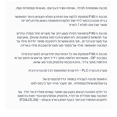
מכונה אוטומטית למילוי , אטימה וסגירת גביעים , מגשיות וקפסולות קפה.
מכונת ה PXG מספקת ללקוח את הפתרון המלא והגמיש ביותר המאפשר
בניית מכונה בכפוף לדרישת הלקוח והתאמתה באופן מדויק לאריזה
ומוצר שברצונו למלא / לארוז.
מכונת ה PXG מתאימה למילוי מגוון רחב של מוצרים החל ממילוי נוזלים
ועד למשחות (הומוגניות, לא הומוגניות ברמות צמיגות שונות) , מאבקות
ועד מוצרים גרגריים , תוך מתן אפשרות להתקנת מספר יחידות מילוי על
המכונה המאפשר מילוי של מספר סוגי מוצרים/שכבות מילוי באריזה.
מכונת ה PXG מספקת את כל הפתרונות החדשניים למערכות מילוי
בסביבת CIP , אפשרויות הלחמה מתוך רדיד חתוך מראש או חיתוך צורתי
והלחמה מתוך גליל , והזנת מכסה פלסטיק מכל סוג שהוא.
מערכת בקרה PLC – חדשנית המותאמת לכל מכונה ורכיביה.
התאמת מכונה לעבודה במספר גדלים/קטרים של
גביעים/מגשיות/קפסולות , תוך מעבר מהיר וקל בין סט לסט.
כל חלקי המכונה הבאים במגע עם המוצר עשויים מפלדת אל חלד. גוף
המכונה עשוי מפלדת אל חלד, פלסטיק ואלומיניום אנודי וזאת בהתאם
לתקנים המחמירים ביותר בענף המזון בארץ ובעולם – (FDA,CE,3A)