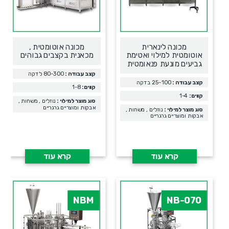
מכונה לינארית
מכונה אוטומטית ,
אוטומטית למילוי ואטימת
מכאנית בקצבים גבוהים
גביעים מונעת פנאומטית
קצב עבודה :
80-300 לדקה
קצב עבודה :
25-100 בדקה
קווים:
1-8
קווים:
1-4
סוג מוצר למילוי :
נוזלים , משחות ,
אבקות ומוצריים גרגריים
סוג מוצר למילוי :
נוזלים , משחות ,
אבקות ומוצריים גרגריים
קרא עוד
קרא עוד
NBM
NB-070