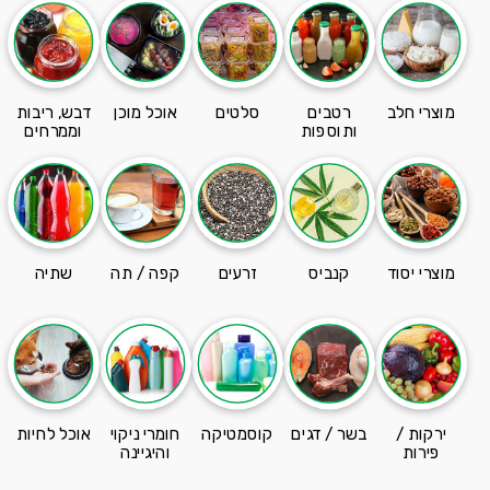
מוצרי חלב
רטבים
סלטים
אוכל מוכן
דבש, ריבות
ותוספות
וממרחים
מוצרי יסוד
קנביס
זרעים
קפה / תה
שתיה
ירקות /
בשר / דגים
קוסמטיקה
חומרי ניקוי
אוכל לחיות
פירות
והיגיינה