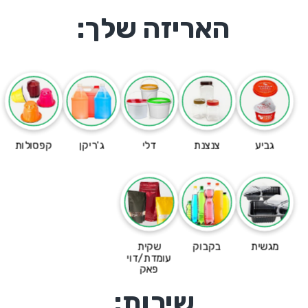
האריזה שלך:
גביע
צנצנת
דלי
ג'ריקן
קפסולות
מגשית
בקבוק
שקית
עומדת/דוי
פאק
שירות: