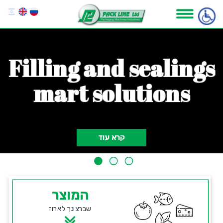
F
i
l
l
i
n
g
a
n
d
s
e
a
l
i
n
g
s
m
a
r
t
s
o
l
u
t
i
o
n
s
קרא עוד
המוצר
שברצונך לארוז