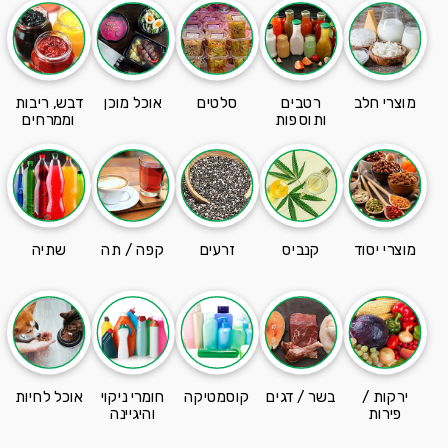
מוצרי חלב
רטבים
סלטים
אוכל מוכן
דבש, ריבות
ותוספות
וממרחים
מוצרי יסוד
קנביס
זרעים
קפה / תה
שתיה
ירקות /
בשר / דגים
קוסמטיקה
חומרי ניקוי
אוכל לחיות
פירות
והיגיינה