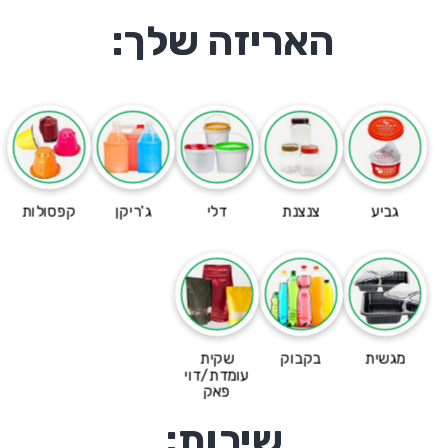
האריזה שלך:
גביע
צנצנת
דלי
ג'ריקן
קפסולות
מגשית
בקבוק
שקית
עומדת/דוי
פאק
שירות: