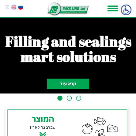
F
i
l
l
i
n
g
a
n
d
s
e
a
l
i
n
g
s
m
a
r
t
s
o
l
u
t
i
o
n
s
קרא עוד
המוצר
שברצונך לארוז