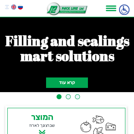
F
i
l
l
i
n
g
a
n
d
s
e
a
l
i
n
g
s
m
a
r
t
s
o
l
u
t
i
o
n
s
קרא עוד
המוצר
שברצונך לארוז