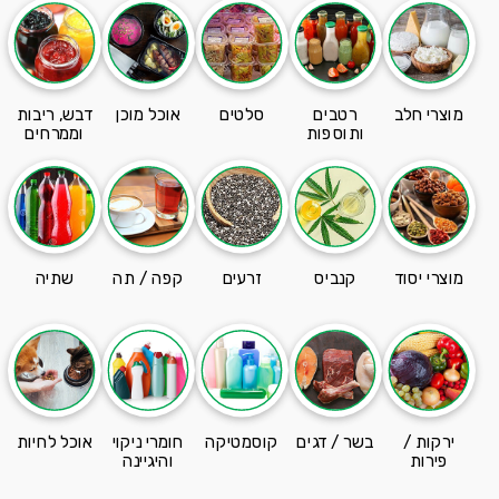
מוצרי חלב
רטבים
סלטים
אוכל מוכן
דבש, ריבות
ותוספות
וממרחים
מוצרי יסוד
קנביס
זרעים
קפה / תה
שתיה
ירקות /
בשר / דגים
קוסמטיקה
חומרי ניקוי
אוכל לחיות
פירות
והיגיינה