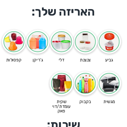
האריזה שלך:
גביע
צנצנת
דלי
ג'ריקן
קפסולות
מגשית
בקבוק
שקית
עומדת/דוי
פאק
שירות: