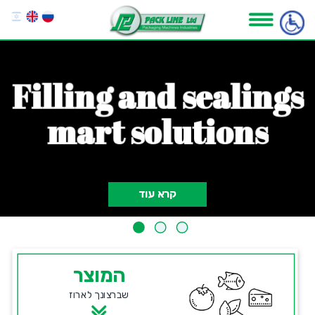
F
i
l
l
i
n
g
a
n
d
s
e
a
l
i
n
g
s
m
a
r
t
s
o
l
u
t
i
o
n
s
קרא עוד
המוצר
שברצונך לארוז