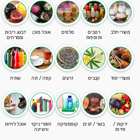
מוצרי חלב
רטבים
סלטים
אוכל מוכן
דבש, ריבות
ותוספות
וממרחים
מוצרי יסוד
קנביס
זרעים
קפה / תה
שתיה
ירקות /
בשר / דגים
קוסמטיקה
חומרי ניקוי
אוכל לחיות
פירות
והיגיינה