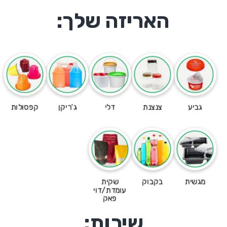
האריזה שלך:
גביע
צנצנת
דלי
ג'ריקן
קפסולות
מגשית
בקבוק
שקית
עומדת/דוי
פאק
שירות: