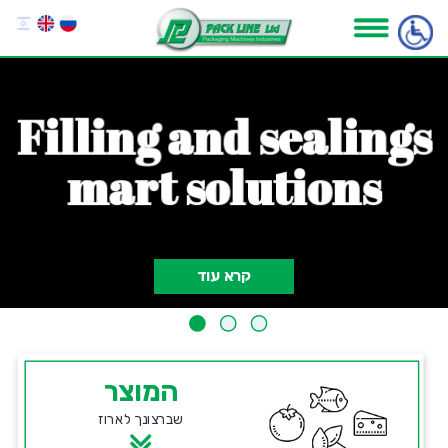
F
i
l
l
i
n
g
a
n
d
s
e
a
l
i
n
g
s
m
a
r
t
s
o
l
u
t
i
o
n
s
קרא עוד
המוצר
שברצונך לארוז