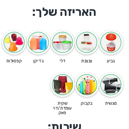
האריזה שלך:
גביע
צנצנת
דלי
ג'ריקן
קפסולות
מגשית
בקבוק
שקית
עומדת/דוי
פאק
שירות: