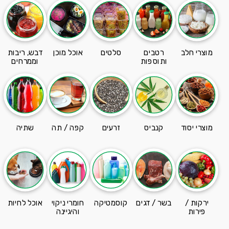
מוצרי חלב
רטבים
סלטים
אוכל מוכן
דבש, ריבות
ותוספות
וממרחים
מוצרי יסוד
קנביס
זרעים
קפה / תה
שתיה
ירקות /
בשר / דגים
קוסמטיקה
חומרי ניקוי
אוכל לחיות
פירות
והיגיינה