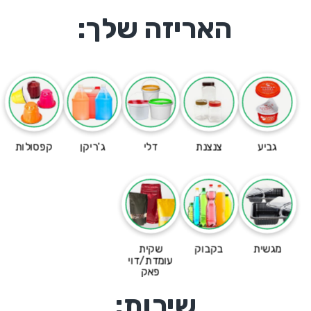
האריזה שלך:
גביע
צנצנת
דלי
ג'ריקן
קפסולות
מגשית
בקבוק
שקית
עומדת/דוי
פאק
שירות: