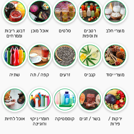
מוצרי חלב
רטבים
סלטים
אוכל מוכן
דבש, ריבות
ותוספות
וממרחים
מוצרי יסוד
קנביס
זרעים
קפה / תה
שתיה
ירקות /
בשר / דגים
קוסמטיקה
חומרי ניקוי
אוכל לחיות
פירות
והיגיינה