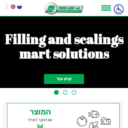
F
i
l
l
i
n
g
a
n
d
s
e
a
l
i
n
g
s
m
a
r
t
s
o
l
u
t
i
o
n
s
קרא עוד
המוצר
שברצונך לארוז